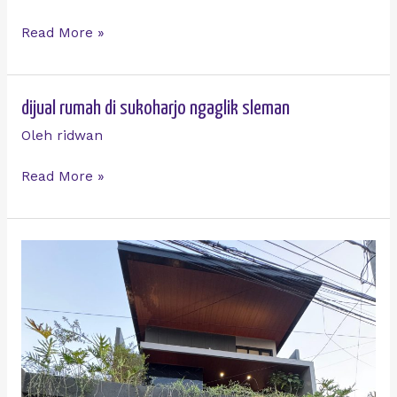
modern
di
Read More »
sukoharjo
ngaglik
dijual
dijual rumah di sukoharjo ngaglik sleman
rumah
Oleh
ridwan
di
sukoharjo
Read More »
ngaglik
sleman
Dijual
Rumah
Modern
Lokasi
Belakang
Hyatt
Palagan