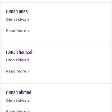
Agen
rumah
rumah anas
anas
Oleh
ridwan
Read More »
rumah
rumah hamzah
hamzah
Oleh
ridwan
Read More »
rumah
rumah ahmad
ahmad
Oleh
ridwan
Read More »