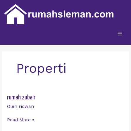
Lewati
ke
konten
Filter Lokasi
Home
Properti
Pasang iklan
Artikel
rumah
rumah zubair
zubair
Oleh
ridwan
Konsultasi
Read More »
Kontak Kami