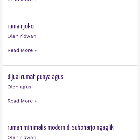
rumah
rumah joko
joko
Oleh
ridwan
Read More »
dijual
dijual rumah punya agus
rumah
Oleh
agus
punya
agus
Read More »
rumah
rumah minimalis modern di sukoharjo ngaglik
minimalis
Oleh
ridwan